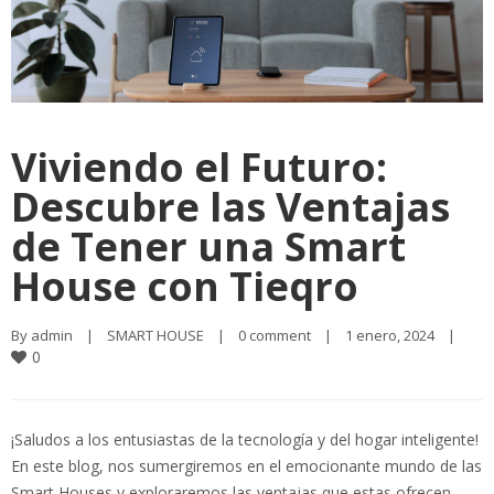
Viviendo el Futuro:
Descubre las Ventajas
de Tener una Smart
House con Tieqro
By 
admin
|
SMART HOUSE
|
0 comment
|
1 enero, 2024    
|
0
¡Saludos a los entusiastas de la tecnología y del hogar inteligente!
En este blog, nos sumergiremos en el emocionante mundo de las
Smart Houses y exploraremos las ventajas que estas ofrecen,