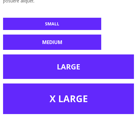
posuere aliquet.
SMALL
MEDIUM
LARGE
X LARGE