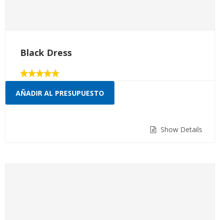
Black Dress
Valorado
con
AÑADIR AL PRESUPUESTO
5.00
de 5
Show Details