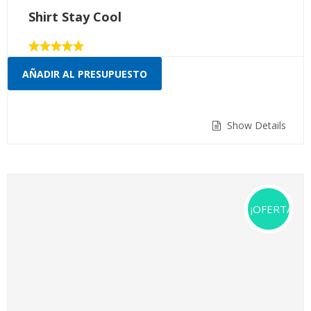
Shirt Stay Cool
Valorado
con
AÑADIR AL PRESUPUESTO
5.00
de 5
Show Details
¡OFERTA!