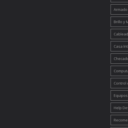
Armado
Brillo y
Cablead
Casa Int
Checad
Computa
Control
Equipos
Help De
Recomen