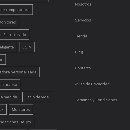
Nosotros
 de computadora
Servicios
 Monitores
o Estructurado
Tienda
eligente
CCTV
Blog
or
Contacto
dora personalizada
Aviso de Privacidad
 de acceso
 a medida
Estilo de vida
Terminos y Condiciones
sk
Monitores
daciones TieQro