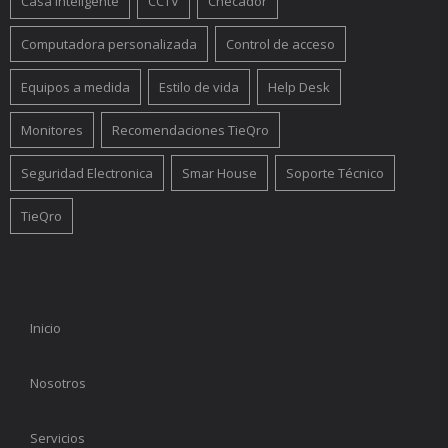
Casa Inteligente
CCTV
Checador
Computadora personalizada
Control de acceso
Equipos a medida
Estilo de vida
Help Desk
Monitores
Recomendaciones TieQro
Seguridad Electronica
Smar House
Soporte Técnico
TieQro
Inicio
Nosotros
Servicios