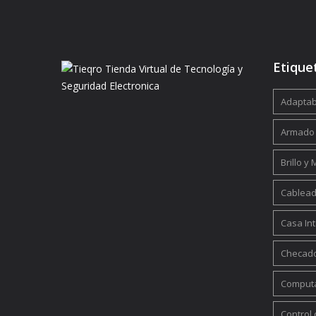
Etique
Adaptabi
Armado
Brillo y
Cablead
Casa Int
Checad
Computa
Control