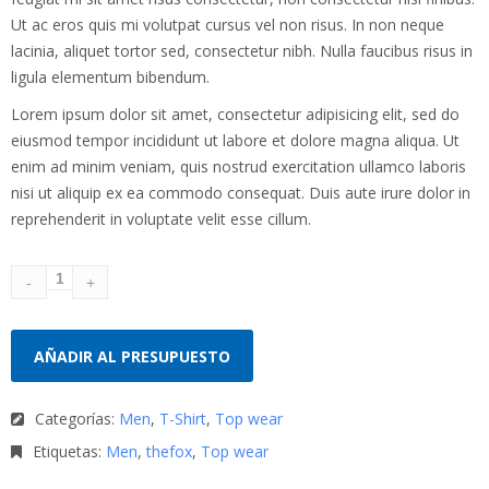
de un
cliente
Ut ac eros quis mi volutpat cursus vel non risus. In non neque
lacinia, aliquet tortor sed, consectetur nibh. Nulla faucibus risus in
ligula elementum bibendum.
Lorem ipsum dolor sit amet, consectetur adipisicing elit, sed do
eiusmod tempor incididunt ut labore et dolore magna aliqua. Ut
enim ad minim veniam, quis nostrud exercitation ullamco laboris
nisi ut aliquip ex ea commodo consequat. Duis aute irure dolor in
reprehenderit in voluptate velit esse cillum.
AÑADIR AL PRESUPUESTO
Categorías:
Men
,
T-Shirt
,
Top wear
Etiquetas:
Men
,
thefox
,
Top wear