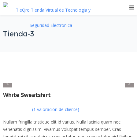
Tienda-3
White Sweatshirt
(
1
valoración de cliente)
Valorado
con
5.00
de
Nullam fringilla tristique elit id varius. Nulla lacinia quam nec
5 en base a
venenatis dignissim. Vivamus volutpat tempus semper. Cras
valoración
feugiat mi sit amet risus consectetur, non consectetur nisl finibus.
1