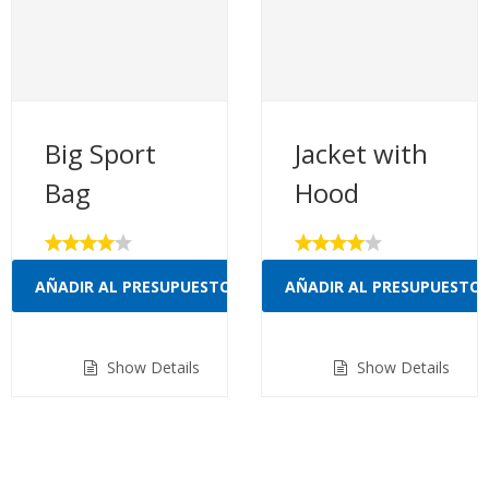
Big Sport
Jacket with
Bag
Hood
Valorado
Valorado
con
con
AÑADIR AL PRESUPUESTO
AÑADIR AL PRESUPUESTO
4.00
4.00
de 5
de 5
Show Details
Show Details