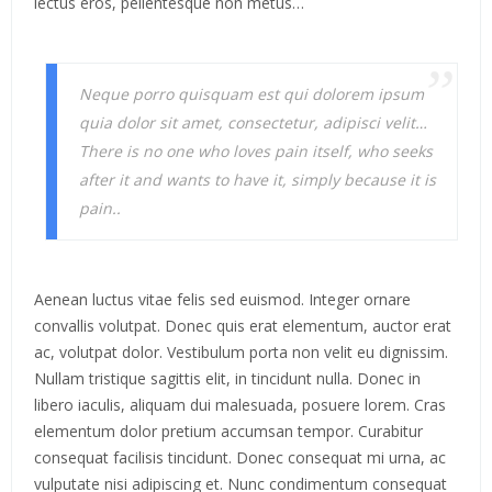
lectus eros, pellentesque non metus…
Neque porro quisquam est qui dolorem ipsum
quia dolor sit amet, consectetur, adipisci velit…
There is no one who loves pain itself, who seeks
after it and wants to have it, simply because it is
pain..
Aenean luctus vitae felis sed euismod. Integer ornare
convallis volutpat. Donec quis erat elementum, auctor erat
ac, volutpat dolor. Vestibulum porta non velit eu dignissim.
Nullam tristique sagittis elit, in tincidunt nulla. Donec in
libero iaculis, aliquam dui malesuada, posuere lorem. Cras
elementum dolor pretium accumsan tempor. Curabitur
consequat facilisis tincidunt. Donec consequat mi urna, ac
vulputate nisi adipiscing et. Nunc condimentum consequat