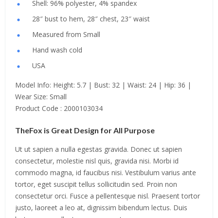
Shell: 96% polyester, 4% spandex
28″ bust to hem, 28″ chest, 23″ waist
Measured from Small
Hand wash cold
USA
Model Info: Height: 5.7 | Bust: 32 | Waist: 24 | Hip: 36 |
Wear Size: Small
Product Code : 2000103034
TheFox is Great Design for All Purpose
Ut ut sapien a nulla egestas gravida. Donec ut sapien
consectetur, molestie nisl quis, gravida nisi. Morbi id
commodo magna, id faucibus nisi. Vestibulum varius ante
tortor, eget suscipit tellus sollicitudin sed. Proin non
consectetur orci. Fusce a pellentesque nisl. Praesent tortor
justo, laoreet a leo at, dignissim bibendum lectus. Duis