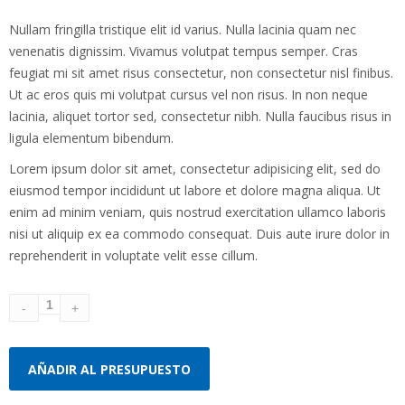
Valorado
con
5.00
de
Nullam fringilla tristique elit id varius. Nulla lacinia quam nec
5 en base a
venenatis dignissim. Vivamus volutpat tempus semper. Cras
valoración
feugiat mi sit amet risus consectetur, non consectetur nisl finibus.
1
de un
cliente
Ut ac eros quis mi volutpat cursus vel non risus. In non neque
lacinia, aliquet tortor sed, consectetur nibh. Nulla faucibus risus in
ligula elementum bibendum.
Lorem ipsum dolor sit amet, consectetur adipisicing elit, sed do
eiusmod tempor incididunt ut labore et dolore magna aliqua. Ut
enim ad minim veniam, quis nostrud exercitation ullamco laboris
nisi ut aliquip ex ea commodo consequat. Duis aute irure dolor in
reprehenderit in voluptate velit esse cillum.
AÑADIR AL PRESUPUESTO