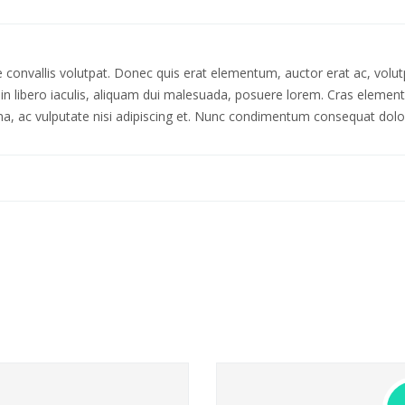
 convallis volutpat. Donec quis erat elementum, auctor erat ac, volutp
onec in libero iaculis, aliquam dui malesuada, posuere lorem. Cras ele
na, ac vulputate nisi adipiscing et. Nunc condimentum consequat dolor