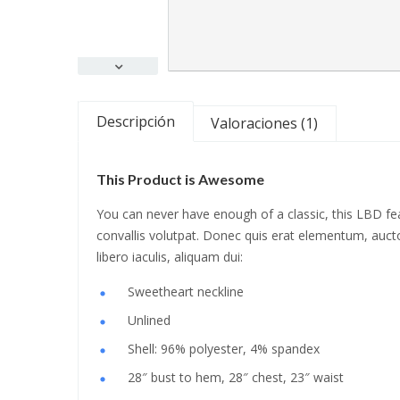
Descripción
Valoraciones (1)
This Product is Awesome
You can never have enough of a classic, this LBD fea
convallis volutpat. Donec quis erat elementum, auctor 
libero iaculis, aliquam dui:
Sweetheart neckline
Unlined
Shell: 96% polyester, 4% spandex
28″ bust to hem, 28″ chest, 23″ waist