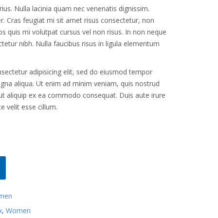
 varius. Nulla lacinia quam nec venenatis dignissim.
 Cras feugiat mi sit amet risus consectetur, non
ros quis mi volutpat cursus vel non risus. In non neque
ectetur nibh. Nulla faucibus risus in ligula elementum
sectetur adipisicing elit, sed do eiusmod tempor
agna aliqua. Ut enim ad minim veniam, quis nostrud
i ut aliquip ex ea commodo consequat. Duis aute irure
e velit esse cillum.
men
x
,
Women