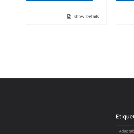
de 5
de 5
Show Details
Etique
Adaptabi