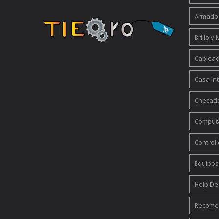
Armado
Brillo y
Cablead
Casa Int
Checad
Computa
Control
Equipos
Help De
Recomen