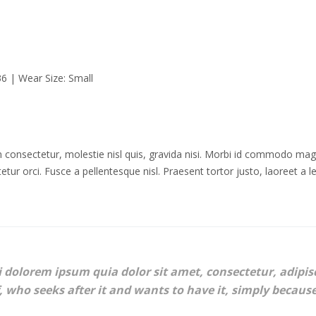
36 | Wear Size: Small
 consectetur, molestie nisl quis, gravida nisi. Morbi id commodo magna
ctetur orci. Fusce a pellentesque nisl. Praesent tortor justo, laoreet a 
dolorem ipsum quia dolor sit amet, consectetur, adipisc
, who seeks after it and wants to have it, simply because 