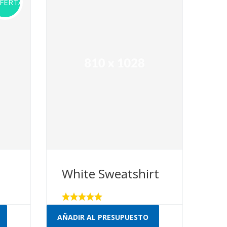
FERTA!
White Sweatshirt
Valorado
con
AÑADIR AL PRESUPUESTO
5.00