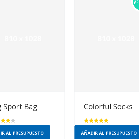
¡O
g Sport Bag
Colorful Socks
rado
Valorado
con
IR AL PRESUPUESTO
AÑADIR AL PRESUPUESTO
5.00