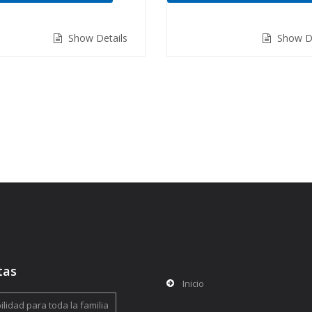
de 5
Show Details
Show De
tas
Inicio
lidad para toda la familia