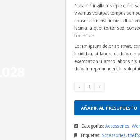
con
5.00
de
Nullam fringilla tristique elit id
5 en base a
Vivamus volutpat tempus semper.
valoración
consectetur nisl finibus. Ut ac e
1
de un
cliente
lacinia, aliquet tortor sed, cons
bibendum.
Lorem ipsum dolor sit amet, con
incididunt ut labore et dolore m
exercitation ullamco laboris nis
dolor in reprehenderit in voluptat
AÑADIR AL PRESUPUESTO
Categorías:
Accessories
,
Wo
Etiquetas:
Accessories
,
thefo