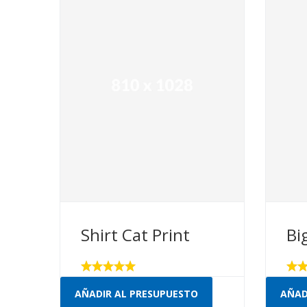
Shirt Cat Print
Bi
Valorado
Valo
con
con
AÑADIR AL PRESUPUESTO
AÑAD
5.00
4.00