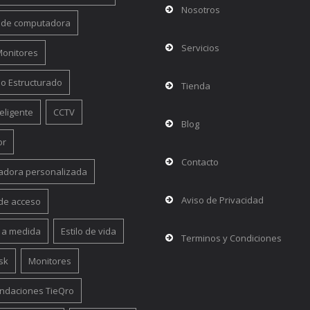
Nosotros
 de computadora
Servicios
 Monitores
o Estructurado
Tienda
eligente
CCTV
Blog
or
Contacto
dora personalizada
Aviso de Privacidad
 de acceso
 a medida
Estilo de vida
Terminos y Condiciones
sk
Monitores
daciones TieQro