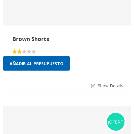
Brown Shorts
Valorado
con
AÑADIR AL PRESUPUESTO
2.00
de 5
Show Details
¡OFERTA!