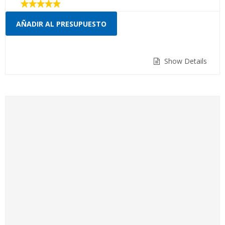
Valorado
con
AÑADIR AL PRESUPUESTO
5.00
de 5
Show Details