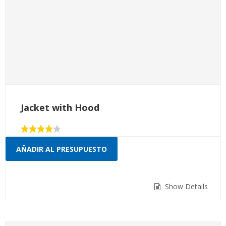
Jacket with Hood
Valorado
con
AÑADIR AL PRESUPUESTO
4.00
de 5
Show Details