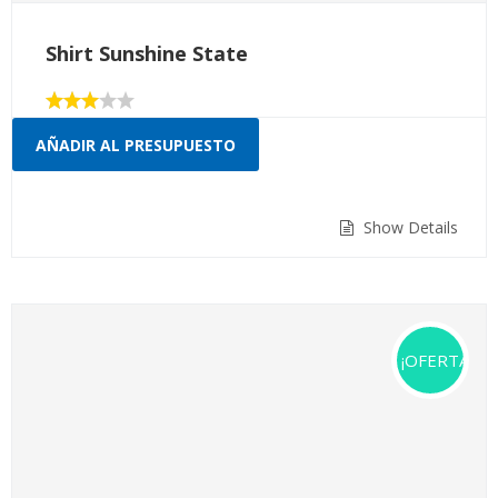
Shirt Sunshine State
Valorado
con
AÑADIR AL PRESUPUESTO
3.00
de 5
Show Details
¡OFERTA!
Leather Bag
Valorado
con
AÑADIR AL PRESUPUESTO
5.00