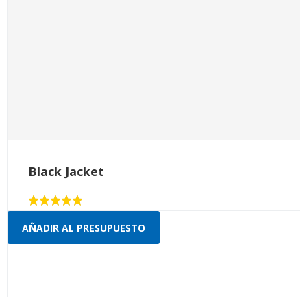
Black Jacket
Valorado
con
AÑADIR AL PRESUPUESTO
5.00
de 5