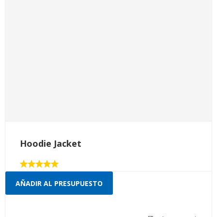
Hoodie Jacket
Valorado
con
AÑADIR AL PRESUPUESTO
5.00
de 5